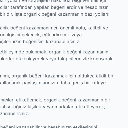
i yolları ve stratejileri hakkında bilgi vermek için
cılar tarafından yapılan beğenilerdir ve hesabınızın
biridir. İşte organik beğeni kazanmanın bazı yolları:
anik beğeni kazanmanın en önemli yolu, kaliteli ve
ların ilgisini çekecek, eğlendirecek veya
çilerinizin beğenisini kazanabilirsiniz.
e etkileşimde bulunmak, organik beğeni kazanmanın
anketler düzenleyerek veya takipçilerinizle konuşarak
ımı, organik beğeni kazanmak için oldukça etkili bir
 kullanarak paylaşımlarınızın daha geniş bir kitleye
lanıcıları etiketlemek, organik beğeni kazanmanın bir
ahsettiğiniz kişileri veya markaları etiketleyerek,
zanabilirsiniz.
beğeni kazanabilir ve hesabınızın etkileşimini