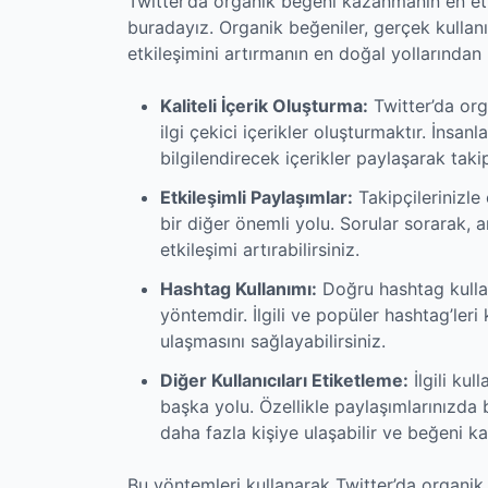
Twitter’da organik beğeni kazanmanın en etkil
buradayız. Organik beğeniler, gerçek kullanı
etkileşimini artırmanın en doğal yollarından 
Kaliteli İçerik Oluşturma:
Twitter’da org
ilgi çekici içerikler oluşturmaktır. İnsan
bilgilendirecek içerikler paylaşarak takip
Etkileşimli Paylaşımlar:
Takipçilerinizl
bir diğer önemli yolu. Sorular sorarak, 
etkileşimi artırabilirsiniz.
Hashtag Kullanımı:
Doğru hashtag kullan
yöntemdir. İlgili ve popüler hashtag’leri
ulaşmasını sağlayabilirsiniz.
Diğer Kullanıcıları Etiketleme:
İlgili kul
başka yolu. Özellikle paylaşımlarınızda b
daha fazla kişiye ulaşabilir ve beğeni ka
Bu yöntemleri kullanarak Twitter’da organik 