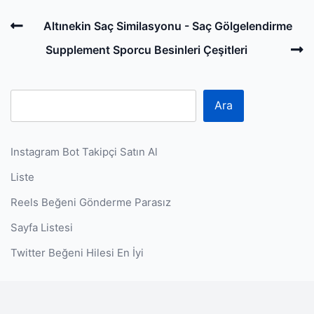
Post
Previous
Altınekin Saç Similasyonu - Saç Gölgelendirme
navigation
Post
N
Supplement Sporcu Besinleri Çeşitleri
P
Ara
Instagram Bot Takipçi Satın Al
Liste
Reels Beğeni Gönderme Parasız
Sayfa Listesi
Twitter Beğeni Hilesi En İyi