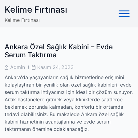
Skip
Kelime Fırtınası
to
content
Kelime Fırtınası
Ankara Özel Sağlık Kabini – Evde
Serum Taktırma
Post
Post
Admin
Kasım 24, 2023
Author
Date
Ankara'da yaşayanların sağlık hizmetlerine erişimini
kolaylaştıran bir yenilik olan özel sağlık kabinleri, evde
serum taktırma ihtiyacınız için ideal bir çözüm sunuyor.
Artık hastanelere gitmek veya kliniklerde saatlerce
beklemek zorunda kalmadan, konforlu bir ortamda
tedavi olabilirsiniz. Bu makalede Ankara özel sağlık
kabini hizmetinin avantajlarına ve evde serum
taktırmanın önemine odaklanacağız.