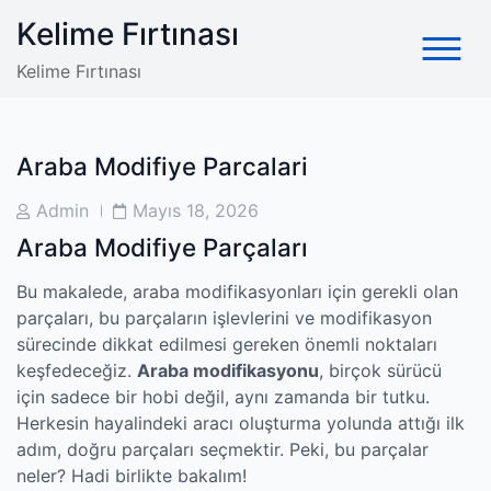
Skip
Kelime Fırtınası
to
content
Kelime Fırtınası
Araba Modifiye Parcalari
Post
Post
Admin
Mayıs 18, 2026
Author
Date
Araba Modifiye Parçaları
Bu makalede, araba modifikasyonları için gerekli olan
parçaları, bu parçaların işlevlerini ve modifikasyon
sürecinde dikkat edilmesi gereken önemli noktaları
keşfedeceğiz.
Araba modifikasyonu
, birçok sürücü
için sadece bir hobi değil, aynı zamanda bir tutku.
Herkesin hayalindeki aracı oluşturma yolunda attığı ilk
adım, doğru parçaları seçmektir. Peki, bu parçalar
neler? Hadi birlikte bakalım!