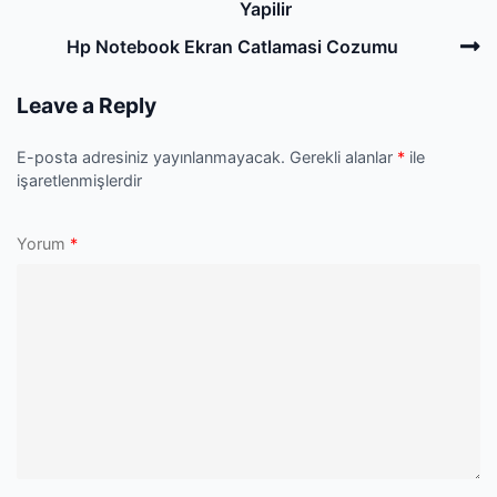
navigation
Post
Yapilir
N
Hp Notebook Ekran Catlamasi Cozumu
P
Leave a Reply
E-posta adresiniz yayınlanmayacak.
Gerekli alanlar
*
ile
işaretlenmişlerdir
Yorum
*