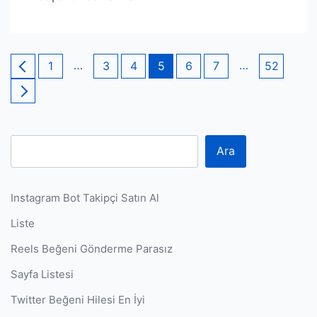
Yazı
Page
…
Page
Page
Page
Page
Page
…
Page
1
3
4
5
6
7
52
sayfalaması
Ara
Instagram Bot Takipçi Satın Al
Liste
Reels Beğeni Gönderme Parasız
Sayfa Listesi
Twitter Beğeni Hilesi En İyi