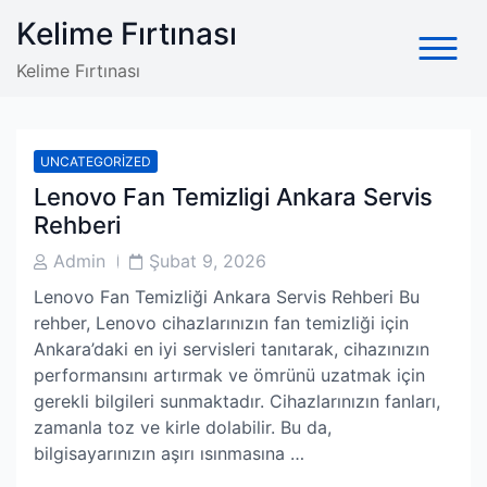
Skip
Kelime Fırtınası
to
content
Kelime Fırtınası
UNCATEGORIZED
Lenovo Fan Temizligi Ankara Servis
Rehberi
Post
Post
Admin
Şubat 9, 2026
Author
Date
Lenovo Fan Temizliği Ankara Servis Rehberi Bu
rehber, Lenovo cihazlarınızın fan temizliği için
Ankara’daki en iyi servisleri tanıtarak, cihazınızın
performansını artırmak ve ömrünü uzatmak için
gerekli bilgileri sunmaktadır. Cihazlarınızın fanları,
zamanla toz ve kirle dolabilir. Bu da,
bilgisayarınızın aşırı ısınmasına …