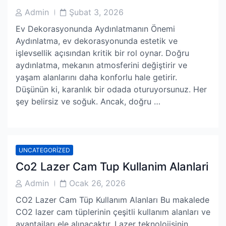
Post
Post
Admin
Şubat 3, 2026
Author
Date
Ev Dekorasyonunda Aydınlatmanın Önemi
Aydınlatma, ev dekorasyonunda estetik ve
işlevsellik açısından kritik bir rol oynar. Doğru
aydınlatma, mekanın atmosferini değiştirir ve
yaşam alanlarını daha konforlu hale getirir.
Düşünün ki, karanlık bir odada oturuyorsunuz. Her
şey belirsiz ve soğuk. Ancak, doğru …
UNCATEGORIZED
Co2 Lazer Cam Tup Kullanim Alanlari
Post
Post
Admin
Ocak 26, 2026
Author
Date
CO2 Lazer Cam Tüp Kullanım Alanları Bu makalede
CO2 lazer cam tüplerinin çeşitli kullanım alanları ve
avantajları ele alınacaktır. Lazer teknolojisinin