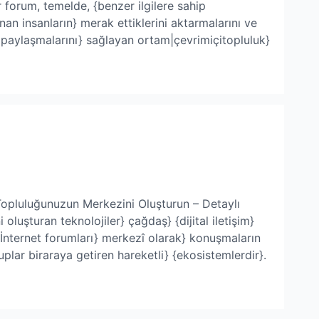
r forum, temelde, {benzer ilgilere sahip
nan insanların} merak ettiklerini aktarmalarını ve
i paylaşmalarını} sağlayan ortam|çevrimiçitopluluk}
 Topluluğunuzun Merkezini Oluşturun – Detaylı
oluşturan teknolojiler} çağdaş} {dijital iletişim}
 İnternet forumları} merkezî olarak} konuşmaların
ruplar biraraya getiren hareketli} {ekosistemlerdir}.