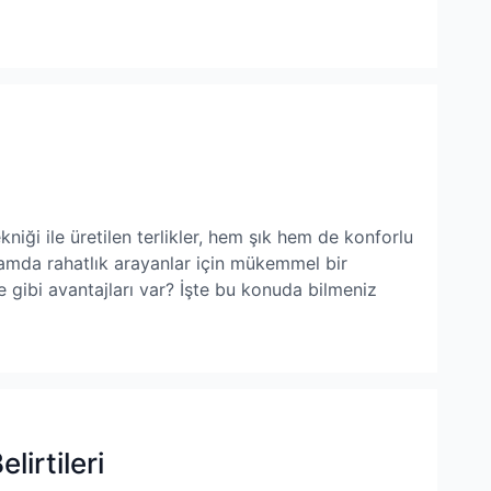
ekniği ile üretilen terlikler, hem şık hem de konforlu
aşamda rahatlık arayanlar için mükemmel bir
n ne gibi avantajları var? İşte bu konuda bilmeniz
irtileri