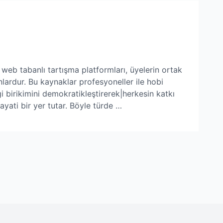
 web tabanlı tartışma platformları, üyelerin ortak
anlardur. Bu kaynaklar profesyoneller ile hobi
lgi birikimini demokratikleştirerek|herkesin katkı
yati bir yer tutar. Böyle türde …