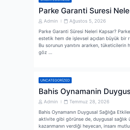
Parke Garanti Suresi Nele
Post
Post
Admin
Ağustos 5, 2026
Author
Date
Parke Garanti Süresi Neleri Kapsar? Parke,
estetik hem de işlevsel açıdan büyük bir r
Bu sorunun yanıtını ararken, tüketicilerin 
göz …
UNCATEGORIZED
Bahis Oynamanin Duygusal
Post
Post
Admin
Temmuz 28, 2026
Author
Date
Bahis Oynamanın Duygusal Sağlığa Etkileri
aktivite gibi görünse de, duygusal sağlık üz
kazanmanın verdiği heyecan, insanı mutlu