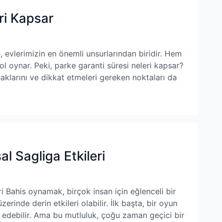
ri Kapsar
 evlerimizin en önemli unsurlarından biridir. Hem
ol oynar. Peki, parke garanti süresi neleri kapsar?
haklarını ve dikkat etmeleri gereken noktaları da
 Sagliga Etkileri
 Bahis oynamak, birçok insan için eğlenceli bir
erinde derin etkileri olabilir. İlk başta, bir oyun
 edebilir. Ama bu mutluluk, çoğu zaman geçici bir