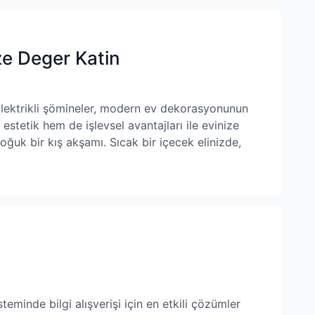
ize Deger Katin
 Elektrikli şömineler, modern ev dekorasyonunun
estetik hem de işlevsel avantajları ile evinize
 soğuk bir kış akşamı. Sıcak bir içecek elinizde,
eminde bilgi alışverişi için en etkili çözümler