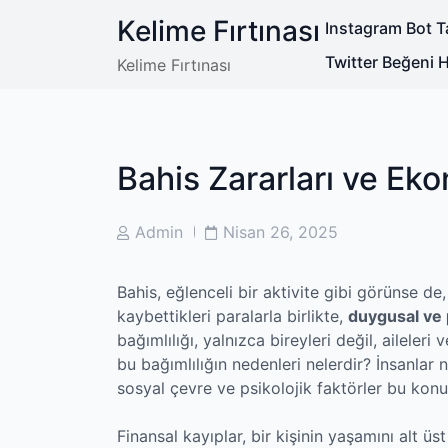
Skip
Kelime Fırtınası
Instagram Bot Ta
to
content
Twitter Beğeni Hi
Kelime Fırtınası
Bahis Zararları ve Eko
Post
Post
Admin
Nisan 26, 2025
Author
Date
Bahis, eğlenceli bir aktivite gibi görünse de
kaybettikleri paralarla birlikte,
duygusal ve 
bağımlılığı, yalnızca bireyleri değil, aileler
bu bağımlılığın nedenleri nelerdir? İnsanla
sosyal çevre ve psikolojik faktörler bu konu
Finansal kayıplar, bir kişinin yaşamını alt üst