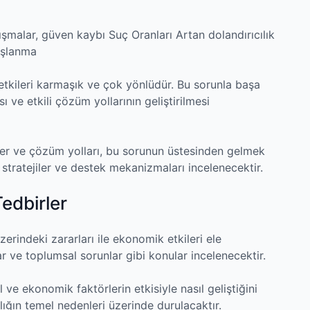
rtışmalar, güven kaybı Suç Oranları Artan dolandırıcılık
dışlanma
etkileri karmaşık ve çok yönlüdür. Bu sorunla başa
ı ve etkili çözüm yollarının geliştirilmesi
mler ve çözüm yolları, bu sorunun üstesinden gelmek
i stratejiler ve destek mekanizmaları incelenecektir.
edbirler
erindeki zararları ile ekonomik etkileri ele
lar ve toplumsal sorunlar gibi konular incelenecektir.
l ve ekonomik faktörlerin etkisiyle nasıl geliştiğini
ığın temel nedenleri üzerinde durulacaktır.