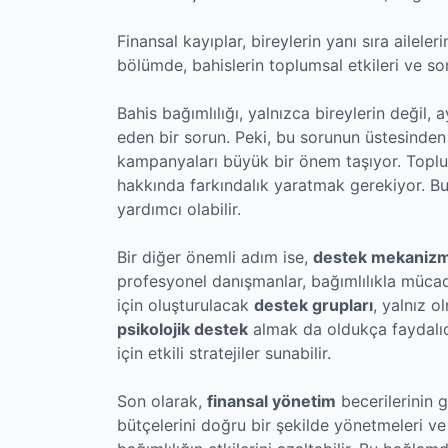
Finansal kayıplar, bireylerin yanı sıra ailele
bölümde, bahislerin toplumsal etkileri ve son
Bahis bağımlılığı, yalnızca bireylerin değil,
eden bir sorun. Peki, bu sorunun üstesinden 
kampanyaları büyük bir önem taşıyor. Toplum
hakkında farkındalık yaratmak gerekiyor. Bu
yardımcı olabilir.
Bir diğer önemli adım ise,
destek mekanizm
profesyonel danışmanlar, bağımlılıkla mücade
için oluşturulacak
destek grupları
, yalnız o
psikolojik destek
almak da oldukça faydalıdı
için etkili stratejiler sunabilir.
Son olarak,
finansal yönetim
becerilerinin g
bütçelerini doğru bir şekilde yönetmeleri ve