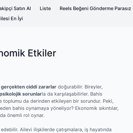
kipçi Satın Al
Liste
Reels Beğeni Gönderme Parasız
lesi En İyi
nomik Etkiler
,
gerçekten ciddi zararlar
doğurabilir. Bireyler,
psikolojik sorunlar
la da karşılaşabilirler. Bahis
i ve toplumu da derinden etkileyen bir sorundur. Peki,
r neden bahis oynamaya yöneliyor? Ekonomik sıkıntılar,
da önemli rol oynar.
 edebilir. Ailevi ilişkilerde çatışmalara, iş hayatında