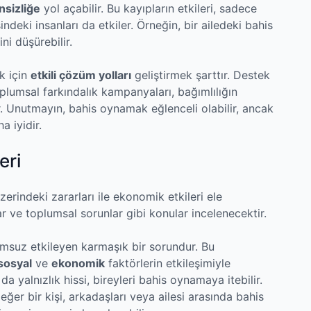
nsizliğe
yol açabilir. Bu kayıpların etkileri, sadece
ndeki insanları da etkiler. Örneğin, bir ailedeki bahis
ni düşürebilir.
k için
etkili çözüm yolları
geliştirmek şarttır. Destek
plumsal farkındalık kampanyaları, bağımlılığın
r. Unutmayın, bahis oynamak eğlenceli olabilir, ancak
 iyidir.
eri
erindeki zararları ile ekonomik etkileri ele
lar ve toplumsal sorunlar gibi konular incelenecektir.
lumsuz etkileyen karmaşık bir sorundur. Bu
sosyal
ve
ekonomik
faktörlerin etkileşimiyle
 da yalnızlık hissi, bireyleri bahis oynamaya itebilir.
eğer bir kişi, arkadaşları veya ailesi arasında bahis