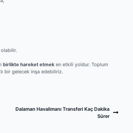
a,
olabilir.
in
birlikte hareket etmek
en etkili yoldur. Toplum
ı bir gelecek inşa edebiliriz.
Next
Dalaman Havalimanı Transferi Kaç Dakika
Post
Sürer