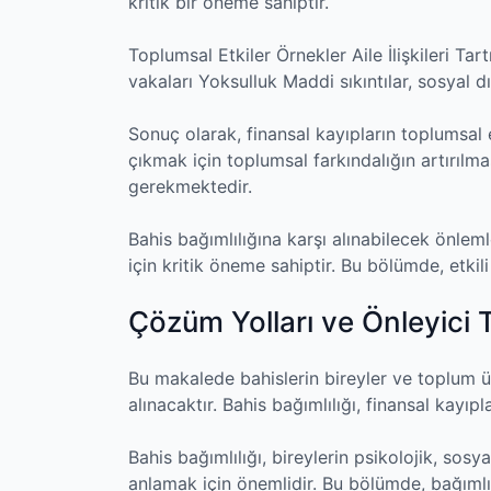
kritik bir öneme sahiptir.
Toplumsal Etkiler Örnekler Aile İlişkileri Ta
vakaları Yoksulluk Maddi sıkıntılar, sosyal 
Sonuç olarak, finansal kayıpların toplumsal 
çıkmak için toplumsal farkındalığın artırılmas
gerekmektedir.
Bahis bağımlılığına karşı alınabilecek önle
için kritik öneme sahiptir. Bu bölümde, etkil
Çözüm Yolları ve Önleyici T
Bu makalede bahislerin bireyler ve toplum üz
alınacaktır. Bahis bağımlılığı, finansal kayıp
Bahis bağımlılığı, bireylerin psikolojik, sosya
anlamak için önemlidir. Bu bölümde, bağımlıl