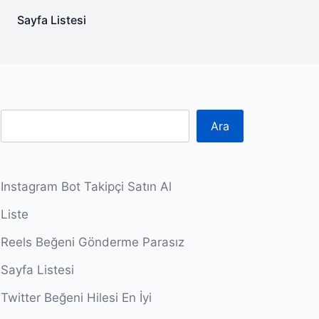
Sayfa Listesi
Ara
Instagram Bot Takipçi Satın Al
Liste
Reels Beğeni Gönderme Parasız
Sayfa Listesi
Twitter Beğeni Hilesi En İyi