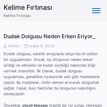
Skip
Kelime Fırtınası
to
content
Kelime Fırtınası
Dudak Dolgusu Neden Erken Eriyor_
Post
Post
Admin
Aralık 8, 2025
Author
Date
Dudak dolgusu, estetik amaçlarla sıkça tercih edilen
bir uygulamadır. Ancak, bu dolgunun neden erken
eridiği ve etkisinin ne kadar sürdüğü hakkında bilgi
vermek önemlidir. İlk olarak, dudak dolgusu
uygulaması, genellikle hyaluronik asit gibi maddelerle
yapılır. Bu maddeler, cildin nemini artırarak dolgunluk
sağlar. Fakat, bazı faktörler bu dolgunun kalıcılığını
etkileyebilir.
Öncelikle,
vücut kimyası
önemli bir rol oynar. Herkesin