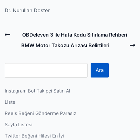
Dr. Nurullah Doster
Post
Previous
OBDeleven 3 ile Hata Kodu Sıfırlama Rehberi
navigation
Post
N
BMW Motor Takozu Arızası Belirtileri
P
Ara
Instagram Bot Takipçi Satın Al
Liste
Reels Beğeni Gönderme Parasız
Sayfa Listesi
Twitter Beğeni Hilesi En İyi