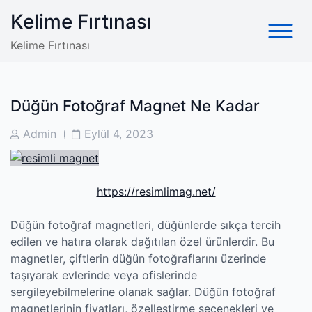
Skip
Kelime Fırtınası
to
content
Kelime Fırtınası
Düğün Fotoğraf Magnet Ne Kadar
Post
Post
Admin
Eylül 4, 2023
Author
Date
https://resimlimag.net/
Düğün fotoğraf magnetleri, düğünlerde sıkça tercih
edilen ve hatıra olarak dağıtılan özel ürünlerdir. Bu
magnetler, çiftlerin düğün fotoğraflarını üzerinde
taşıyarak evlerinde veya ofislerinde
sergileyebilmelerine olanak sağlar. Düğün fotoğraf
magnetlerinin fiyatları, özelleştirme seçenekleri ve