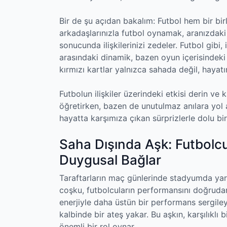
Bir de şu açıdan bakalım: Futbol hem bir birl
arkadaşlarınızla futbol oynamak, aranızdaki
sonucunda ilişkilerinizi zedeler. Futbol gibi, il
arasındaki dinamik, bazen oyun içerisindeki 
kırmızı kartlar yalnızca sahada değil, hayatın
Futbolun ilişkiler üzerindeki etkisi derin ve 
öğretirken, bazen de unutulmaz anılara yol aç
hayatta karşımıza çıkan sürprizlerle dolu bir
Saha Dışında Aşk: Futbolcu
Duygusal Bağlar
Taraftarların maç günlerinde stadyumda yara
coşku, futbolcuların performansını doğrudan 
enerjiyle daha üstün bir performans sergile
kalbinde bir ateş yakar. Bu aşkın, karşılıklı 
önemli bir rol oynar.