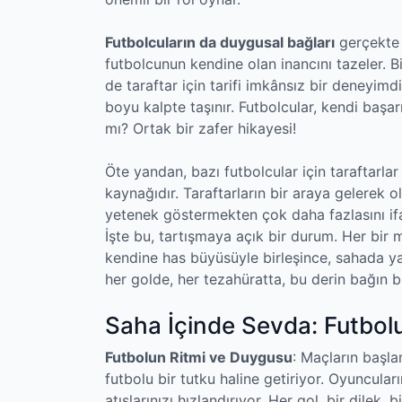
Futbolcuların da duygusal bağları
gerçekte 
futbolcunun kendine olan inancını tazeler. 
de taraftar için tarifi imkânsız bir deneyimd
boyu kalpte taşınır. Futbolcular, kendi başarıla
mı? Ortak bir zafer hikayesi!
Öte yandan, bazı futbolcular için taraftarla
kaynağıdır. Taraftarların bir araya gelerek 
yetenek göstermekten çok daha fazlasını if
İşte bu, tartışmaya açık bir durum. Her bir
kendine has büyüsüyle birleşince, sahada ya
her golde, her tezahüratta, bu derin bağın bi
Saha İçinde Sevda: Futbolu
Futbolun Ritmi ve Duygusu
: Maçların başla
futbolu bir tutku haline getiriyor. Oyuncula
atışlarınızı hızlandırıyor. Her gol, bir dilek, 