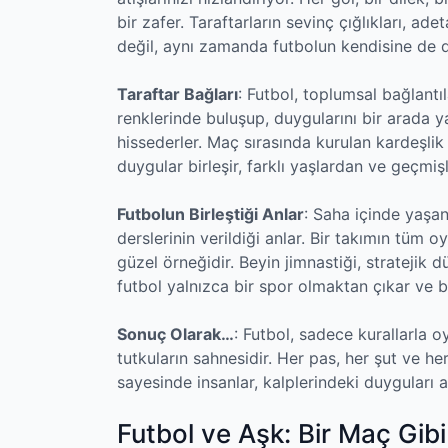
bir zafer. Taraftarların sevinç çığlıkları, ad
değil, aynı zamanda futbolun kendisine de du
Taraftar Bağları
: Futbol, toplumsal bağlantıl
renklerinde buluşup, duygularını bir arada y
hissederler. Maç sırasında kurulan kardeşlik 
duygular birleşir, farklı yaşlardan ve geçmiş
Futbolun Birleştiği Anlar
: Saha içinde yaşan
derslerinin verildiği anlar. Bir takımın tüm o
güzel örneğidir. Beyin jimnastiği, stratejik
futbol yalnızca bir spor olmaktan çıkar ve b
Sonuç Olarak…
: Futbol, sadece kurallarla o
tutkuların sahnesidir. Her pas, her şut ve he
sayesinde insanlar, kalplerindeki duyguları aç
Futbol ve Aşk: Bir Maç Gibi 