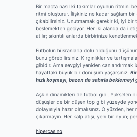
Bir maçta nasıl ki takımlar oyunun ritmini bel
ritmi oluşturur. İlişkiniz ne kadar sağlam bi
çıkabilirsiniz. Unutmamak gerekir ki, iyi bi
beslemekten geçiyor. Her iki alanda da iletişi
atılır; sıkıntılı anlarda birbirinize kenetlenm
Futbolun hüsranlarla dolu olduğunu düşünün; 
bunu görebilirsiniz. Kırgınlıklar ve tartışma
gibidir. Ama sevgiyi yeniden canlandırmak iç
hayattaki büyük bir dönüşüm yaşarsınız.
Bi
hızlı koşmayı, bazen de sabırla beklemeyi 
Aşkın dinamikleri de futbol gibi. Yükselen bi
düşüşler de bir düşen top gibi yüzeyde yonca 
dolayısıyla hazır olmalısınız. O yüzden, he
çıkarmayın. Her kalp atışı, yeni bir oyun; p
hipercasino