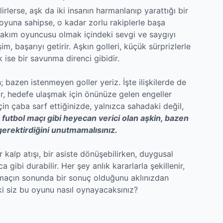
irlerse, aşk da iki insanın harmanlanıp yarattığı bir
r oyuna sahipse, o kadar zorlu rakiplerle başa
r takım oyuncusu olmak içindeki sevgi ve saygıyı
m, başarıyı getirir. Aşkın golleri, küçük sürprizlerle
ek ise bir savunma direnci gibidir.
bazen istenmeyen goller yeriz. İşte ilişkilerde de
lar, hedefe ulaşmak için önünüze gelen engeller
in çaba sarf ettiğinizde, yalnızca sahadaki değil,
r futbol maçı gibi heyecan verici olan aşkin, bazen
gerektirdiğini unutmamalısınız.
r kalp atışı, bir asiste dönüşebilirken, duygusal
gibi durabilir. Her şey anlık kararlarla şekillenir,
r maçın sonunda bir sonuç olduğunu aklınızdan
eki siz bu oyunu nasıl oynayacaksınız?