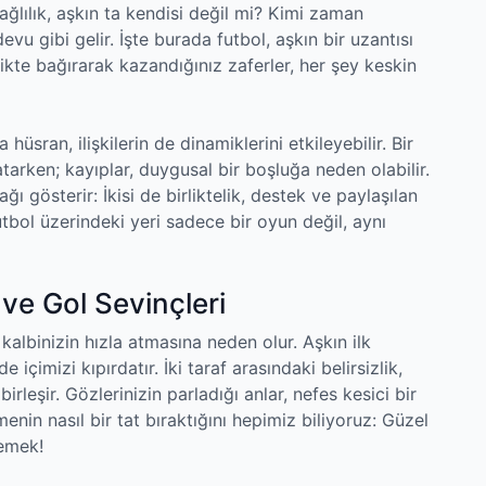
bağlılık, aşkın ta kendisi değil mi? Kimi zaman
evu gibi gelir. İşte burada futbol, aşkın bir uzantısı
rlikte bağırarak kazandığınız zaferler, her şey keskin
sran, ilişkilerin de dinamiklerini etkileyebilir. Bir
katarken; kayıplar, duygusal bir boşluğa neden olabilir.
ğı gösterir: İkisi de birliktelik, destek ve paylaşılan
tbol üzerindeki yeri sadece bir oyun değil, aynı
 ve Gol Sevinçleri
albinizin hızla atmasına neden olur. Aşkın ilk
çimizi kıpırdatır. İki taraf arasındaki belirsizlik,
rleşir. Gözlerinizin parladığı anlar, nefes kesici bir
nin nasıl bir tat bıraktığını hepimiz biliyoruz: Güzel
lemek!