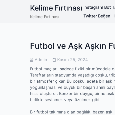
Skip
Kelime Fırtınası
Instagram Bot Ta
to
content
Twitter Beğeni Hi
Kelime Fırtınası
Futbol ve Aşk Aşkın F
Post
Post
Admin
Kasım 25, 2024
Author
Date
Futbol maçları, sadece fiziki bir mücadele 
Taraftarların stadyumda yaşadığı coşku, trib
bir atmosfer çıkar. Bu coşku, adeta bir aşk h
yoğunlaşması ve büyük bir başarı anını payl
hissi oluşturur. Benzer bir duygu, birine a
birlikte sevinmek veya üzülmek gibi.
Bir futbol takımına olan bağlılık, bazen aşkı b