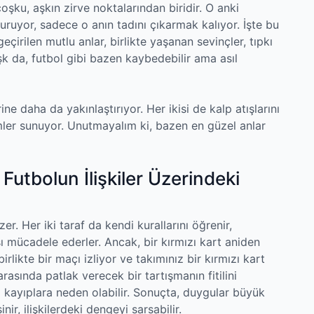
oşku, aşkın zirve noktalarından biridir. O anki
ruyor, sadece o anın tadını çıkarmak kalıyor. İşte bu
geçirilen mutlu anlar, birlikte yaşanan sevinçler, tıpkı
 Aşk da, futbol gibi bazen kaybedebilir ama asıl
ine daha da yakınlaştırıyor. Her ikisi de kalp atışlarını
mler sunuyor. Unutmayalım ki, bazen en güzel anlar
: Futbolun İlişkiler Üzerindeki
er. Her iki taraf da kendi kurallarını öğrenir,
rşı mücadele ederler. Ancak, bir kırmızı kart aniden
birlikte bir maçı izliyor ve takımınız bir kırmızı kart
arasında patlak verecek bir tartışmanın fitilini
da kayıplara neden olabilir. Sonuçta, duygular büyük
inir, ilişkilerdeki dengeyi sarsabilir.