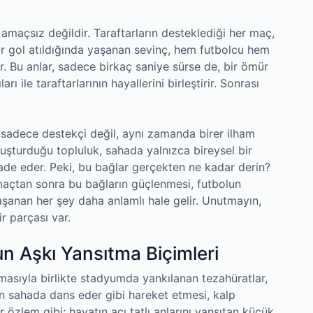
amaçsız değildir. Taraftarların desteklediği her maç,
Bir gol atıldığında yaşanan sevinç, hem futbolcu hem
ir. Bu anlar, sadece birkaç saniye sürse de, bir ömür
rı ile taraftarlarının hayallerini birleştirir. Sonrası
r sadece destekçi değil, aynı zamanda birer ilham
oluşturduğu topluluk, sahada yalnızca bireysel bir
ade eder. Peki, bu bağlar gerçekten ne kadar derin?
 maçtan sonra bu bağların güçlenmesi, futbolun
şanan her şey daha anlamlı hale gelir. Unutmayın,
r parçası var.
n Aşkı Yansıtma Biçimleri
masıyla birlikte stadyumda yankılanan tezahüratlar,
rın sahada dans eder gibi hareket etmesi, kalp
bir özlem gibi; hayatın acı tatlı anlarını yansıtan küçük