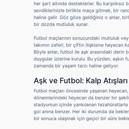
her şart altında desteklerler. Bu karşılıksız 
sevdiklerinizle birlikte maça gitmek, bir rand
haline gelir. Göz göze geldiğiniz o anlar, bi
bir dozda mutluluk sunar.
Futbol maçlarının sonucundaki mutluluk veya hü
takımın zaferi, bir çiftin ilişkisine heyecan 
Böyle anlar, futbol ile aşk arasındaki derin ba
duygular üzerine kurulu. Bu yüzden, aşkın fu
zamanda bir yaşam tarzı haline geliyor.
Aşk ve Futbol: Kalp Atışları
Futbol maçları öncesinde yaşanan heyecan, k
dönemlerindeki heyecan da benzer bir şekilde i
stadyumun içinde yankılanan tezahüratlarla bi
gol anına benzer. Her iki durumda da bekleme
bir sonuca ulaşmak için geçici bir süre bek