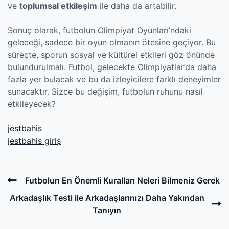
ve
toplumsal etkileşim
ile daha da artabilir.
Sonuç olarak, futbolun Olimpiyat Oyunları’ndaki
geleceği, sadece bir oyun olmanın ötesine geçiyor. Bu
süreçte, sporun sosyal ve kültürel etkileri göz önünde
bulundurulmalı. Futbol, gelecekte Olimpiyatlar’da daha
fazla yer bulacak ve bu da izleyicilere farklı deneyimler
sunacaktır. Sizce bu değişim, futbolun ruhunu nasıl
etkileyecek?
jestbahis
jestbahis giriş
Post
Previous
Futbolun En Önemli Kuralları Neleri Bilmeniz Gerek
navigation
Post
N
Arkadaşlık Testi ile Arkadaşlarınızı Daha Yakından
P
Tanıyın