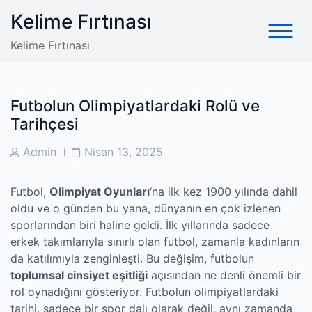
Skip
Kelime Fırtınası
to
content
Kelime Fırtınası
Futbolun Olimpiyatlardaki Rolü ve
Tarihçesi
Post
Post
Admin
Nisan 13, 2025
Author
Date
Futbol,
Olimpiyat Oyunları
‘na ilk kez 1900 yılında dahil
oldu ve o günden bu yana, dünyanın en çok izlenen
sporlarından biri haline geldi. İlk yıllarında sadece
erkek takımlarıyla sınırlı olan futbol, zamanla kadınların
da katılımıyla zenginleşti. Bu değişim, futbolun
toplumsal cinsiyet eşitliği
açısından ne denli önemli bir
rol oynadığını gösteriyor. Futbolun olimpiyatlardaki
tarihi, sadece bir spor dalı olarak değil, aynı zamanda