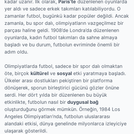
kadar uzanır. İlk olarak,
Paris’te
düzenlenen oyunlarda
yer aldı ve sadece erkek takımları katılabiliyordu. O
zamanlar futbol, bugünkü kadar popüler değildi. Ancak
zamanla, bu spor dalı, olimpiyatların vazgeçilmez bir
parçası haline geldi. 1908’de Londra’da düzenlenen
oyunlarda, kadın futbol takımları da sahne almaya
başladı ve bu durum, futbolun evriminde önemli bir
adım oldu.
Olimpiyatlarda futbol, sadece bir spor dalı olmaktan
öte, birçok
kültürel
ve
sosyal
etki yaratmaya başladı.
Ülkeler arası dostlukları pekiştiren bir platforma
dönüşerek, sporun birleştirici gücünü gözler önüne
serdi. Her dört yılda bir düzenlenen bu büyük
etkinlikte, futbolun nasıl bir
duygusal bağ
oluşturduğunu görmek mümkün. Örneğin, 1984 Los
Angeles Olimpiyatları’nda, futbolun uluslararası
alandaki etkisi, dünya genelinde milyonlarca izleyiciye
ulaşarak gösterildi.