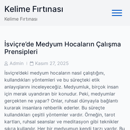
Skip
Kelime Fırtınası
to
content
Kelime Fırtınası
İsviçre’de Medyum Hocaların Çalışma
Prensipleri
Post
Post
Admin
Kasım 27, 2025
Author
Date
İsviçre’deki medyum hocaların nasıl çalıştığını,
kullandıkları yöntemleri ve bu süreçteki etik
anlayışlarını inceleyeceğiz. Medyumluk, birçok insan
için merak uyandıran bir konudur. Peki, medyumlar
gerçekten ne yapar? Onlar, ruhsal dünyayla bağlantı
kurarak insanlara rehberlik ederler. Bu süreçte
kullandıkları çeşitli yöntemler vardır. Örneğin, tarot
kartları, ruhsal seanslar ve meditasyon gibi teknikler
sıkça kullanılır. Her bir medyumun kendi tarzı vardır. Bu