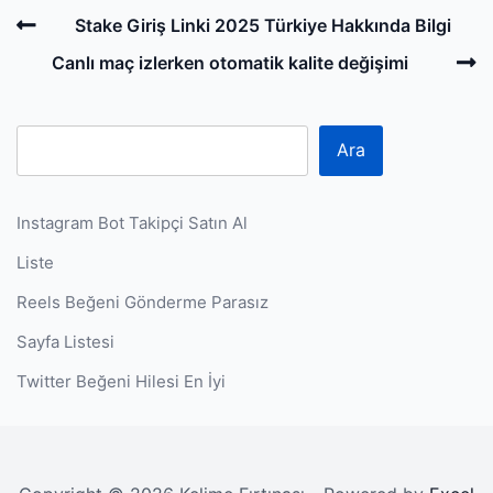
Post
Previous
Stake Giriş Linki 2025 Türkiye Hakkında Bilgi
navigation
Post
N
Canlı maç izlerken otomatik kalite değişimi
P
Ara
Instagram Bot Takipçi Satın Al
Liste
Reels Beğeni Gönderme Parasız
Sayfa Listesi
Twitter Beğeni Hilesi En İyi