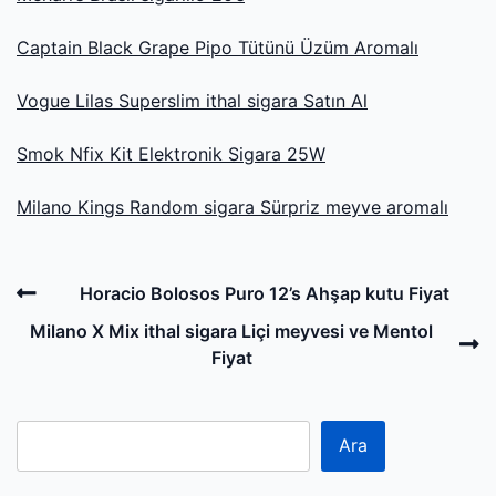
Captain Black Grape Pipo Tütünü Üzüm Aromalı
Vogue Lilas Superslim ithal sigara Satın Al
Smok Nfix Kit Elektronik Sigara 25W
Milano Kings Random sigara Sürpriz meyve aromalı
Post
Previous
Horacio Bolosos Puro 12’s Ahşap kutu Fiyat
navigation
Post
N
Milano X Mix ithal sigara Liçi meyvesi ve Mentol
P
Fiyat
Ara