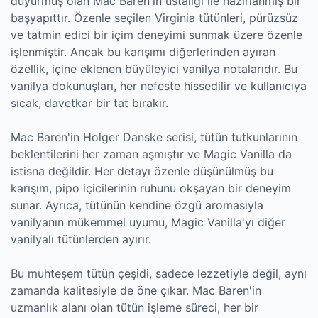
duyurmuş olan Mac Baren'in ustalığı ile hazırlanmış bir
başyapıttır. Özenle seçilen Virginia tütünleri, pürüzsüz
ve tatmin edici bir içim deneyimi sunmak üzere özenle
işlenmiştir. Ancak bu karışımı diğerlerinden ayıran
özellik, içine eklenen büyüleyici vanilya notalarıdır. Bu
vanilya dokunuşları, her nefeste hissedilir ve kullanıcıya
sıcak, davetkar bir tat bırakır.
Mac Baren'in Holger Danske serisi, tütün tutkunlarının
beklentilerini her zaman aşmıştır ve Magic Vanilla da
istisna değildir. Her detayı özenle düşünülmüş bu
karışım, pipo içicilerinin ruhunu okşayan bir deneyim
sunar. Ayrıca, tütünün kendine özgü aromasıyla
vanilyanın mükemmel uyumu, Magic Vanilla'yı diğer
vanilyalı tütünlerden ayırır.
Bu muhteşem tütün çeşidi, sadece lezzetiyle değil, aynı
zamanda kalitesiyle de öne çıkar. Mac Baren'in
uzmanlık alanı olan tütün işleme süreci, her bir