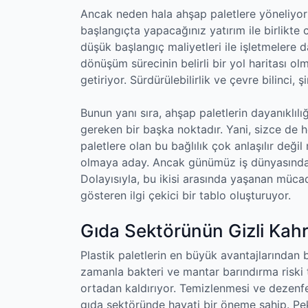
Ancak neden hala ahşap paletlere yöneliyoruz?
başlangıçta yapacağınız yatırım ile birlikte c
düşük başlangıç maliyetleri ile işletmelere d
dönüşüm sürecinin belirli bir yol haritası ol
getiriyor. Sürdürülebilirlik ve çevre bilinci, ş
Bunun yanı sıra, ahşap paletlerin dayanıklı
gereken bir başka noktadır. Yani, sizce de 
paletlere olan bu bağlılık çok anlaşılır değil 
olmaya aday. Ancak günümüz iş dünyasında e
Dolayısıyla, bu ikisi arasında yaşanan müca
gösteren ilgi çekici bir tablo oluşturuyor.
Gıda Sektörünün Gizli Kahr
Plastik paletlerin en büyük avantajlarından b
zamanla bakteri ve mantar barındırma riski 
ortadan kaldırıyor. Temizlenmesi ve dezenfe
gıda sektöründe hayati bir öneme sahip. Peki