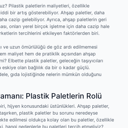
 Pilastik paletlerin maliyetleri, özellikle
iddi bir artış gösterebiliyor. Ahşap paletler, daha
aha cazip gelebiliyor. Ayrıca, ahşap paletlerin geri
ması, onları yerel birçok işletme için daha cazip hale
irketlerin tercihlerini etkileyen faktörlerden biri.
lığı ve uzun ömürlülüğü de göz ardı edilmemesi
hem maliyet hem de pratiklik açısından ahşap
mi? Elbette plastik paletler, geleceğin taşıyıcıları
skiye olan bağlılık da bir o kadar güçlü.
dele, gıda lojistiğinde nelerin mümkün olduğunu
amanı: Plastik Paletlerin Rolü
iri, hijyen konusundaki üstünlükleri. Ahşap paletler,
taşırken, plastik paletler bu sorunu neredeyse
kte edilmesi oldukça kolay olan bu paletler, özellikle
, hangi nedenlerle bu paletleri tercih etmeliyiz?