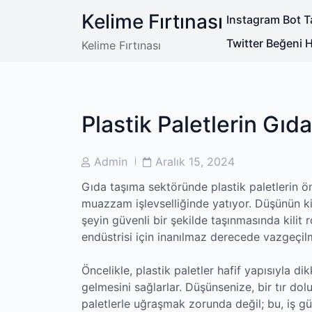
Skip
Kelime Fırtınası
Instagram Bot Ta
to
content
Twitter Beğeni Hi
Kelime Fırtınası
Plastik Paletlerin Gı
Post
Post
Admin
Aralık 15, 2024
Author
Date
Gıda taşıma sektöründe plastik paletlerin ö
muazzam işlevselliğinde yatıyor. Düşünün ki
şeyin güvenli bir şekilde taşınmasında kilit 
endüstrisi için inanılmaz derecede vazgeçil
Öncelikle, plastik paletler hafif yapısıyla d
gelmesini sağlarlar. Düşünsenize, bir tır dol
paletlerle uğraşmak zorunda değil; bu, iş güc