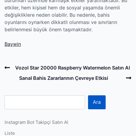
durumları üzerinde karmaşık etkiler yaratmaktadır. Bu
etkiler, hem kişisel hem de sosyal yaşamda önemli
değişikliklere neden olabilir. Bu nedenle, bahis
oyunlarını oynarken dikkatli olunması ve sınırların
belirlenmesi büyük önem taşımaktadır.
Baywin
Post
Previous
Vozol Star 20000 Raspberry Watermelon Satın Al
navigation
Post
N
Sanal Bahis Zararlarının Çevreye Etkisi
P
Ara
Instagram Bot Takipçi Satın Al
Liste