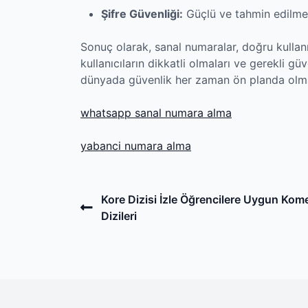
Şifre Güvenliği:
Güçlü ve tahmin edilmesi 
Sonuç olarak, sanal numaralar, doğru kullanıl
kullanıcıların dikkatli olmaları ve gerekli güv
dünyada güvenlik her zaman ön planda olma
‎whatsapp sanal numara alma
‎yabanci numara alma
Post
Previous
Kore Dizisi İzle Öğrencilere Uygun Kom
Post
Dizileri
navigation