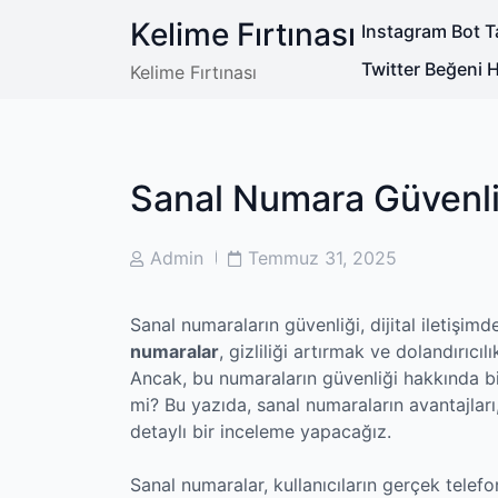
Skip
Kelime Fırtınası
Instagram Bot Ta
to
content
Twitter Beğeni Hi
Kelime Fırtınası
Sanal Numara Güvenli
Post
Post
Admin
Temmuz 31, 2025
Author
Date
Sanal numaraların güvenliği, dijital iletişimd
numaralar
, gizliliği artırmak ve dolandırıc
Ancak, bu numaraların güvenliği hakkında b
mi? Bu yazıda, sanal numaraların avantajları
detaylı bir inceleme yapacağız.
Sanal numaralar, kullanıcıların gerçek telefo