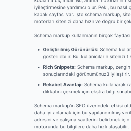
kodlama biçimidir. Bu, arama motorlarının si
iyileştirmesine yardımcı olur. Peki, bu nasıl ç
kapak sayfası var. İşte schema markup, siten
motorları sitenizi daha hızlı ve doğru bir şek
Schema markup kullanmanın birçok faydası va
Geliştirilmiş Görünürlük:
Schema kullana
gösterilebilir. Bu, kullanıcıların sitenizi tı
Rich Snippets:
Schema markup, zengin sn
sonuçlarındaki görünümünüzü iyileştirir.
Rekabet Avantajı:
Schema kullanarak raki
dikkatini çekmek için ekstra bilgi sunabil
Schema markup’ın SEO üzerindeki etkisi oldu
daha iyi anlamak için bu yapılandırılmış veri
adresini ve çalışma saatlerini belirtmek için
motorunda bu bilgilere daha hızlı ulaşabilir.