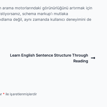
 arama motorlarındaki görünürlüğünü artırmak için
k istiyorsanız, schema markup’ı mutlaka
odlama değil, aynı zamanda kullanıcı deneyimini de
Next
Learn English Sentence Structure Through
Post
Reading
ar
*
ile işaretlenmişlerdir