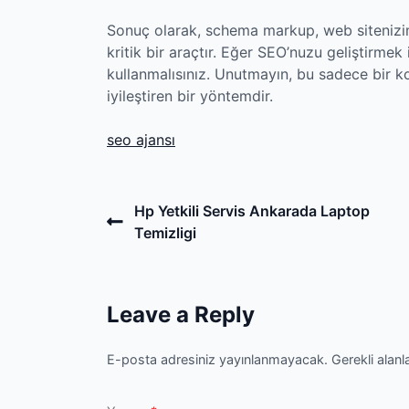
Sonuç olarak, schema markup, web sitenizin
kritik bir araçtır. Eğer SEO’nuzu geliştirme
kullanmalısınız. Unutmayın, bu sadece bir k
iyileştiren bir yöntemdir.
seo ajansı
Post
Previous
Hp Yetkili Servis Ankarada Laptop
Post
Temizligi
navigation
Leave a Reply
E-posta adresiniz yayınlanmayacak.
Gerekli alanl