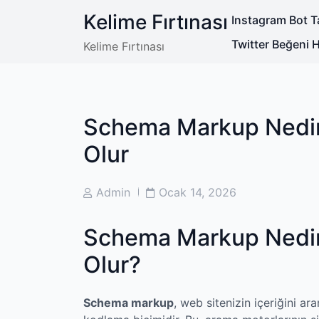
Skip
Kelime Fırtınası
Instagram Bot Ta
to
content
Twitter Beğeni Hi
Kelime Fırtınası
Schema Markup Nedir 
Olur
Post
Post
Admin
Ocak 14, 2026
Author
Date
Schema Markup Nedir 
Olur?
Schema markup
, web sitenizin içeriğini ar