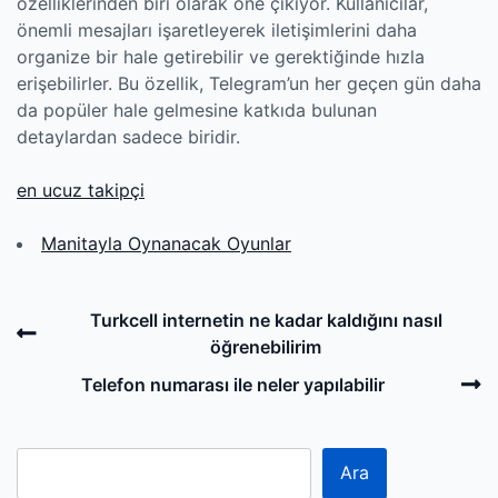
özelliklerinden biri olarak öne çıkıyor. Kullanıcılar,
önemli mesajları işaretleyerek iletişimlerini daha
organize bir hale getirebilir ve gerektiğinde hızla
erişebilirler. Bu özellik, Telegram’un her geçen gün daha
da popüler hale gelmesine katkıda bulunan
detaylardan sadece biridir.
en ucuz takipçi
Manitayla Oynanacak Oyunlar
Post
Previous
Turkcell internetin ne kadar kaldığını nasıl
navigation
Post
öğrenebilirim
N
Telefon numarası ile neler yapılabilir
P
Ara