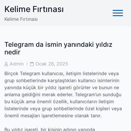
Skip
Kelime Fırtınası
to
content
Kelime Fırtınası
Telegram da ismin yanındaki yıldız
nedir
Post
Post
Admin
Ocak 26, 2025
Author
Date
Birçok Telegram kullanıcısı, iletişim listelerinde veya
grup sohbetlerinde karşılaştıkları kullanıcı isimlerinin
yanında küçük bir yıldız işareti görürler ve bunun ne
anlama geldiğini merak ederler. Telegram’un sunduğu
bu küçük ama önemli özellik, kullanıcıların iletişim
listelerinde veya grup sohbetlerinde özel kişileri veya
önemli mesajları işaretlemesine olanak tanır.
Bu yıldız işareti, bir kişinin adının yanında