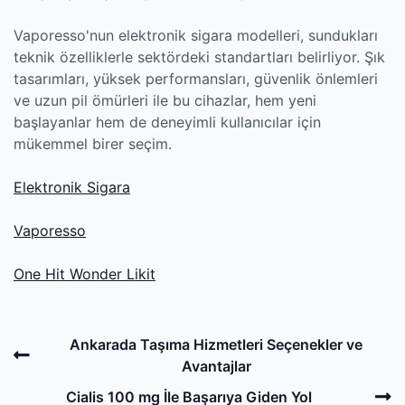
Vaporesso'nun elektronik sigara modelleri, sundukları
teknik özelliklerle sektördeki standartları belirliyor. Şık
tasarımları, yüksek performansları, güvenlik önlemleri
ve uzun pil ömürleri ile bu cihazlar, hem yeni
başlayanlar hem de deneyimli kullanıcılar için
mükemmel birer seçim.
Elektronik Sigara
Vaporesso
One Hit Wonder Likit
Post
Previous
Ankarada Taşıma Hizmetleri Seçenekler ve
navigation
Post
Avantajlar
N
Cialis 100 mg İle Başarıya Giden Yol