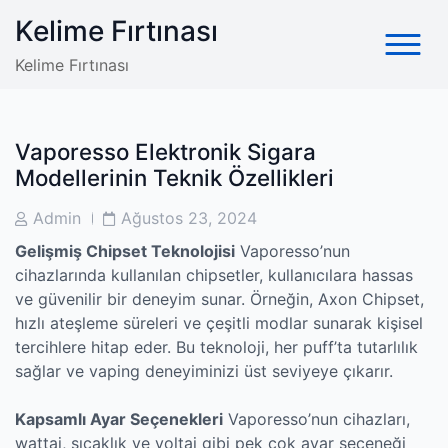
Skip
Kelime Fırtınası
to
content
Kelime Fırtınası
Vaporesso Elektronik Sigara
Modellerinin Teknik Özellikleri
Post
Post
Admin
Ağustos 23, 2024
Author
Date
Gelişmiş Chipset Teknolojisi
Vaporesso’nun
cihazlarında kullanılan chipsetler, kullanıcılara hassas
ve güvenilir bir deneyim sunar. Örneğin, Axon Chipset,
hızlı ateşleme süreleri ve çeşitli modlar sunarak kişisel
tercihlere hitap eder. Bu teknoloji, her puff’ta tutarlılık
sağlar ve vaping deneyiminizi üst seviyeye çıkarır.
Kapsamlı Ayar Seçenekleri
Vaporesso’nun cihazları,
wattaj, sıcaklık ve voltaj gibi pek çok ayar seçeneği