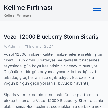
Skip
Kelime Fırtınası
to
content
Kelime Fırtınası
Vozol 12000 Blueberry Storm Sipariş
Post
Post
Admin
Ekim 5, 2024
Author
Date
Vozol 12000, yüksek kaliteli malzemelerle üretilmiş bir
cihaz. Uzun ömürlü bataryası ve geniş likit kapasitesi
sayesinde, gün boyu kesintisiz bir deneyim sunuyor.
Düşünün ki, bir gün boyunca yanınızda taşıdığınız bir
arkadaş gibi, her anınıza eşlik ediyor. Bu, özellikle
yoğun bir gün geçiriyorsanız, büyük bir avantaj.
Sipariş vermek de oldukça basit. Online platformlarda
birkaç tıklama ile Vozol 12000 Blueberry Storm’a sahip
olabilirsiniz. Hızlı teslimat seçenekleri ile de beklemek