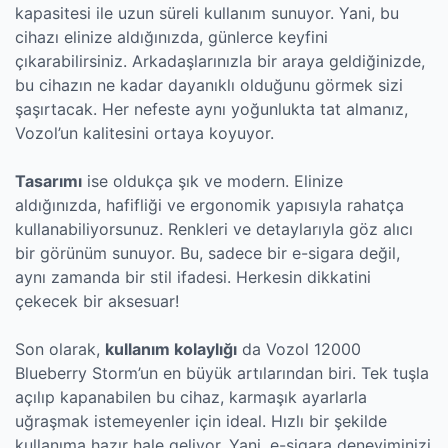
kapasitesi ile uzun süreli kullanım sunuyor. Yani, bu
cihazı elinize aldığınızda, günlerce keyfini
çıkarabilirsiniz. Arkadaşlarınızla bir araya geldiğinizde,
bu cihazın ne kadar dayanıklı olduğunu görmek sizi
şaşırtacak. Her nefeste aynı yoğunlukta tat almanız,
Vozol’un kalitesini ortaya koyuyor.
Tasarımı
ise oldukça şık ve modern. Elinize
aldığınızda, hafifliği ve ergonomik yapısıyla rahatça
kullanabiliyorsunuz. Renkleri ve detaylarıyla göz alıcı
bir görünüm sunuyor. Bu, sadece bir e-sigara değil,
aynı zamanda bir stil ifadesi. Herkesin dikkatini
çekecek bir aksesuar!
Son olarak,
kullanım kolaylığı
da Vozol 12000
Blueberry Storm’un en büyük artılarından biri. Tek tuşla
açılıp kapanabilen bu cihaz, karmaşık ayarlarla
uğraşmak istemeyenler için ideal. Hızlı bir şekilde
kullanıma hazır hale geliyor. Yani, e-sigara deneyiminizi