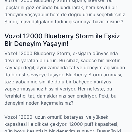
Vozol 12000 Blueberry Storm sipariş ederken bu
ipuçlarını göz önünde bulundurarak, hem keyifli bir
deneyim yaşayabilir hem de doğru ürünü seçebilirsiniz.
Şimdi, mavi dalgaların tadını çıkarmaya hazır mısınız?
Vozol 12000 Blueberry Storm ile Eşsiz
Bir Deneyim Yaşayın!
Vozol 12000 Blueberry Storm, e-sigara dünyasında
devrim yaratan bir ürün. Bu cihaz, sadece bir nikotin
kaynağı değil, aynı zamanda tat ve deneyim açısından
da bir üst seviyeye taşıyor. Blueberry Storm aroması,
taze yaban mersini ile dolu bir bahçede yürüyüş
yapıyormuşsunuz hissini veriyor. Her nefeste, bu
ferahlatıcı tat, damaklarınızı şenlendiriyor. Peki, bu
deneyimi neden kaçırmalısınız?
Vozol 12000, uzun ömürlü bataryası ve yüksek
kapasitesi ile dikkat çekiyor. 12000 puff kapasitesi,
gün boyu kesintisiz bir deneyim sunuyor. Düşünün ki,