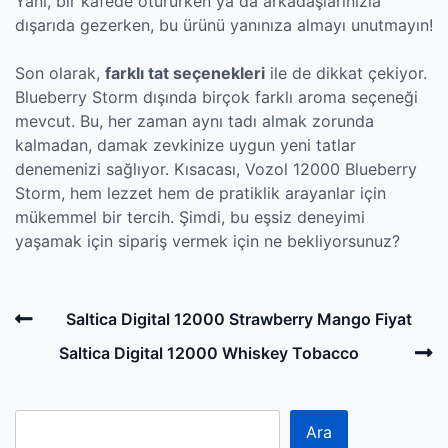
Yani, bir kafede otururken ya da arkadaşlarınızla
dışarıda gezerken, bu ürünü yanınıza almayı unutmayın!
Son olarak,
farklı tat seçenekleri
ile de dikkat çekiyor.
Blueberry Storm dışında birçok farklı aroma seçeneği
mevcut. Bu, her zaman aynı tadı almak zorunda
kalmadan, damak zevkinize uygun yeni tatlar
denemenizi sağlıyor. Kısacası, Vozol 12000 Blueberry
Storm, hem lezzet hem de pratiklik arayanlar için
mükemmel bir tercih. Şimdi, bu eşsiz deneyimi
yaşamak için sipariş vermek için ne bekliyorsunuz?
Post
Previous
Saltica Digital 12000 Strawberry Mango Fiyat
navigation
Post
N
Saltica Digital 12000 Whiskey Tobacco
P
Ara