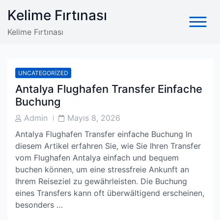
Skip
Kelime Fırtınası
to
content
Kelime Fırtınası
UNCATEGORIZED
Antalya Flughafen Transfer Einfache
Buchung
Post
Post
Admin
Mayıs 8, 2026
Author
Date
Antalya Flughafen Transfer einfache Buchung In
diesem Artikel erfahren Sie, wie Sie Ihren Transfer
vom Flughafen Antalya einfach und bequem
buchen können, um eine stressfreie Ankunft an
Ihrem Reiseziel zu gewährleisten. Die Buchung
eines Transfers kann oft überwältigend erscheinen,
besonders …