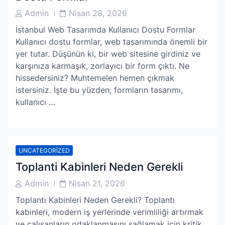
Post
Post
Admin
Nisan 28, 2026
Author
Date
İstanbul Web Tasarımda Kullanıcı Dostu Formlar
Kullanıcı dostu formlar, web tasarımında önemli bir
yer tutar. Düşünün ki, bir web sitesine girdiniz ve
karşınıza karmaşık, zorlayıcı bir form çıktı. Ne
hissedersiniz? Muhtemelen hemen çıkmak
istersiniz. İşte bu yüzden, formların tasarımı,
kullanıcı …
UNCATEGORIZED
Toplanti Kabinleri Neden Gerekli
Post
Post
Admin
Nisan 21, 2026
Author
Date
Toplantı Kabinleri Neden Gerekli? Toplantı
kabinleri, modern iş yerlerinde verimliliği artırmak
ve çalışanların odaklanmasını sağlamak için kritik