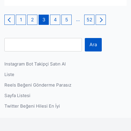
Yazı
Page
Page
Page
Page
Page
…
Page
1
2
3
4
5
52
sayfalaması
Ara
Instagram Bot Takipçi Satın Al
Liste
Reels Beğeni Gönderme Parasız
Sayfa Listesi
Twitter Beğeni Hilesi En İyi